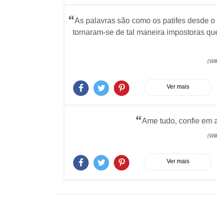
“
As palavras são como os patifes desde 
tornaram-se de tal maneira impostoras qu
(Wi
Ver mais
“
Ame tudo, confie em 
(Wi
Ver mais