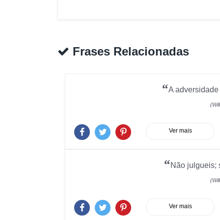
Frases Relacionadas
“
A adversidade 
(Wi
Ver mais
“
Não julgueis;
(Wi
Ver mais