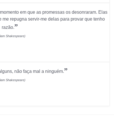
o momento em que as promessas os desonraram. Elas
e me repugna servir-me delas para provar que tenho
”
razão.
lliam Shakespeare)
”
alguns, não faça mal a ninguém.
lliam Shakespeare)