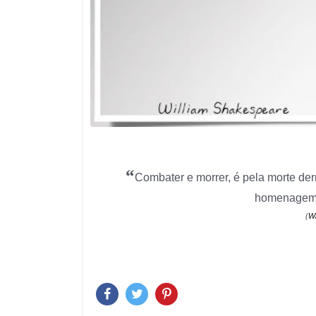
“
Combater e morrer, é pela morte derr
homenagem 
(
Wi