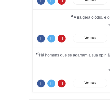
Ver mais
“
A ira gera o ódio, e
(
Ver mais
“
Há homens que se agarram a sua opinião
(
Ver mais