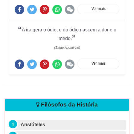
Ver mais
“
A ira gera o ódio, e do ódio nascem a dor e o
”
medo.
(Santo Agostinho)
Ver mais
Filósofos da História
Aristóteles