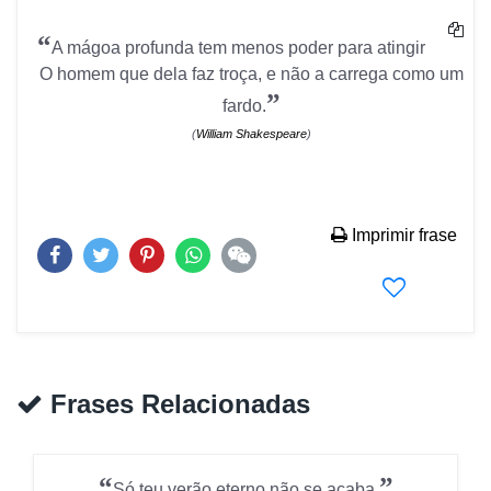
“
A mágoa profunda tem menos poder para atingir
O homem que dela faz troça, e não a carrega como um
”
fardo.
(
William Shakespeare
)
Imprimir frase
Frases Relacionadas
“
”
Só teu verão eterno não se acaba.