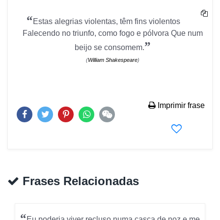
“
Estas alegrias violentas, têm fins violentos
Falecendo no triunfo, como fogo e pólvora Que num
”
beijo se consomem.
(
William Shakespeare
)
Imprimir frase
Frases Relacionadas
“
Eu poderia viver recluso numa casca de noz e me