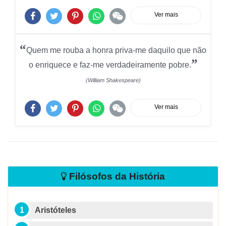
Ver mais
“
Quem me rouba a honra priva-me daquilo que não
”
o enriquece e faz-me verdadeiramente pobre.
(William Shakespeare)
Ver mais
Filósofos da História
Aristóteles