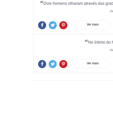
“
Dois homens olharam através das grades
(S
Ver mais
“
No íntimo do 
(S
Ver mais