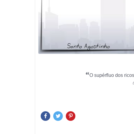
“
O supérfluo dos rico
(