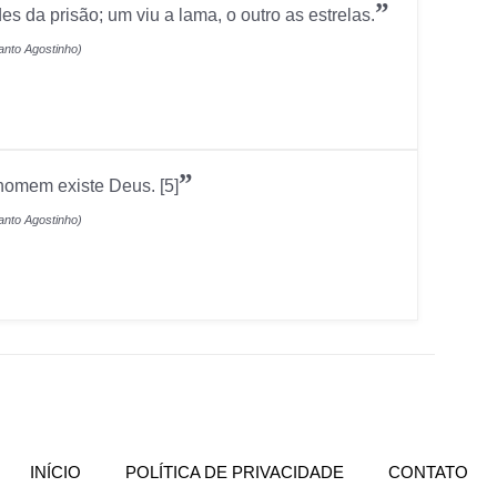
”
 da prisão; um viu a lama, o outro as estrelas.
anto Agostinho)
”
homem existe Deus. [5]
anto Agostinho)
(CURRENT)
INÍCIO
POLÍTICA DE PRIVACIDADE
CONTATO