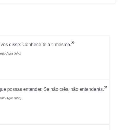
”
vos disse: Conhece-te a ti mesmo.
anto Agostinho)
”
 que possas entender. Se não crês, não entenderás.
anto Agostinho)