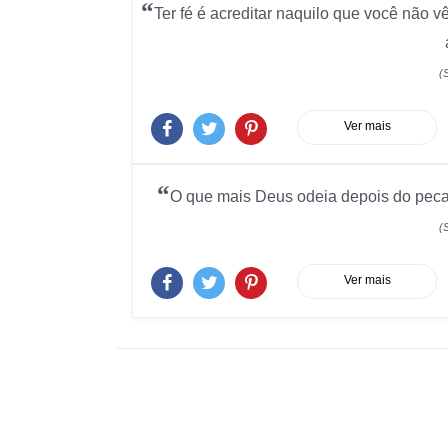
“
Ter fé é acreditar naquilo que você não 
(
Ver mais
“
O que mais Deus odeia depois do pecad
(
Ver mais