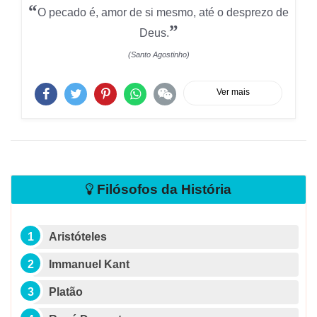
“
O pecado é, amor de si mesmo, até o desprezo de
”
Deus.
(Santo Agostinho)
Ver mais
Filósofos da História
Aristóteles
Immanuel Kant
Platão