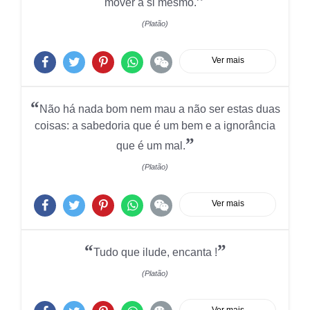
”
mover a si mesmo.
(Platão)
Ver mais
“
Não há nada bom nem mau a não ser estas duas
coisas: a sabedoria que é um bem e a ignorância
”
que é um mal.
(Platão)
Ver mais
“
”
Tudo que ilude, encanta !
(Platão)