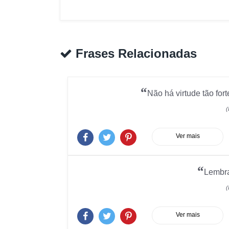
Frases Relacionadas
“
Não há virtude tão fort
(
Ver mais
“
Lembra
(
Ver mais