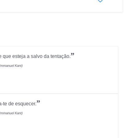
”
e que esteja a salvo da tentação.
Immanuel Kant)
”
-te de esquecer.
Immanuel Kant)