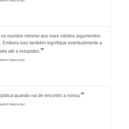
iedrich Nietzsche)
r os ouvidos mesmo aos mais válidos argumentos
rte. Embora isso também signifique eventualmente a
”
ada até a estupidez.
iedrich Nietzsche)
”
ipática quando vai de encontro a nossa.
iedrich Nietzsche)