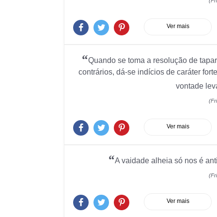
(Fr
Ver mais
“
Quando se toma a resolução de tapa
contrários, dá-se indícios de caráter fo
vontade lev
(Fr
Ver mais
“
A vaidade alheia só nos é ant
(Fr
Ver mais