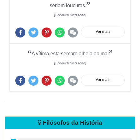
”
seriam loucuras.
(Friedrich Nietzsche)
Ver mais
“
”
A vítima esta sempre alheia ao mal
(Friedrich Nietzsche)
Ver mais
Filósofos da História