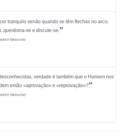
cer tranquilo senão quando se têm flechas no arco;
”
 questiona-se e discute-se.
iedrich Nietzsche)
o desconhecidas, verdade é também que o Homem nos
”
ndem então «aprovação» e «reprovação»?
iedrich Nietzsche)