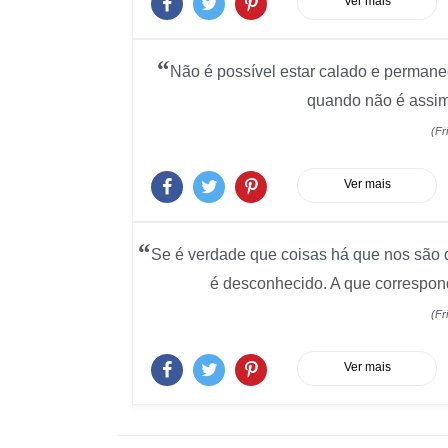
Ver mais
“
Não é possível estar calado e permane
quando não é assim,
(Fr
Ver mais
“
Se é verdade que coisas há que nos sã
é desconhecido. A que correspo
(Fr
Ver mais