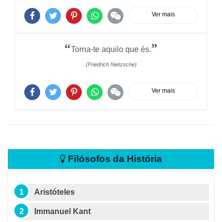
Ver mais
“
”
Torna-te aquilo que és.
(Friedrich Nietzsche)
Ver mais
Filósofos da História
Aristóteles
Immanuel Kant