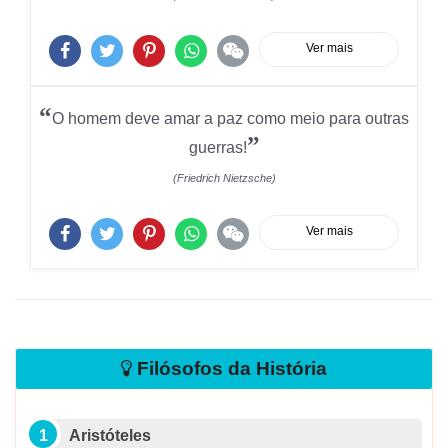
Ver mais
“
O homem deve amar a paz como meio para outras
”
guerras!
(Friedrich Nietzsche)
Ver mais
Filósofos da História
Aristóteles