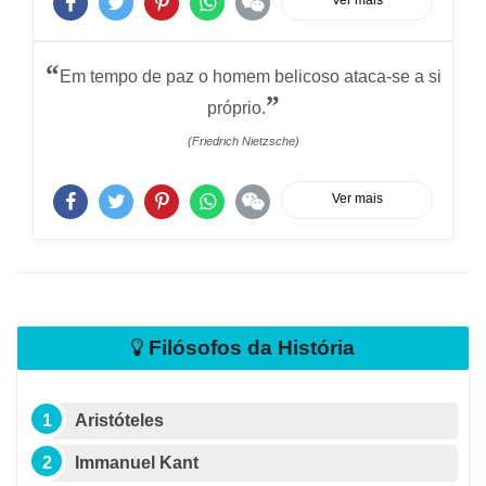
Ver mais
“
Em tempo de paz o homem belicoso ataca-se a si
”
próprio.
(Friedrich Nietzsche)
Ver mais
Filósofos da História
Aristóteles
Immanuel Kant