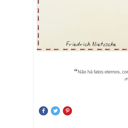
“
Não há fatos eternos, c
(
F