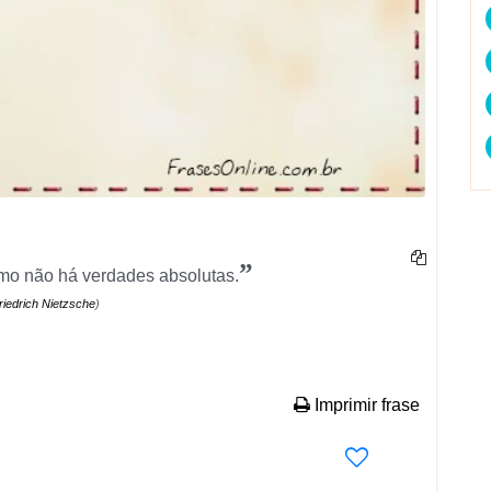
”
omo não há verdades absolutas.
riedrich Nietzsche
)
Imprimir frase