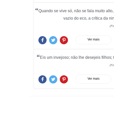
“
Quando se vive só, não se fala muito alto
vazio do eco, a crítica da ni
(Fr
Ver mais
“
Eis um invejoso; não lhe desejeis filhos; 
(Fr
Ver mais