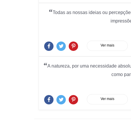
“
Todas as nossas ideias ou percepções
impressõ
Ver mais
“
A natureza, por uma necessidade absolut
como para
Ver mais